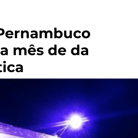
 Pernambuco
a mês de da
tica