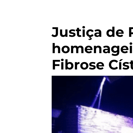
Justiça de
homenagei
Fibrose Cís