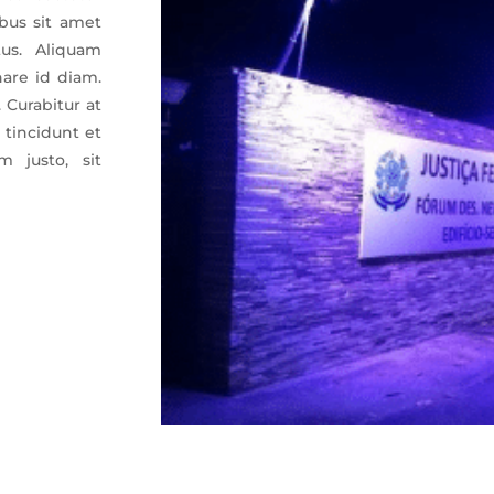
ibus sit amet
tus. Aliquam
nare id diam.
 Curabitur at
tincidunt et
 justo, sit