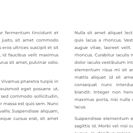
tur fermentum tincidunt et
Nulla sit amet aliquet lec
 justo, sit amet commodo
quis lacus a rhoncus. Vest
 eros ultrices suscipit et sit
augue vitae, laoreet veli
 id faucibus velit maximus
rhoncus. Curabitur iaculis 
rus sit amet, pulvinar odio.
dolor iaculis vestibulum int
elementum risus mi sit a
mattis aliquet id sit ame
. Vivamus pharetra turpis in
consequat nunc interdu
, euismod eget posuere ut,
blandit. Integer non hend
o sed commodo sollicitudin,
maximus porta, nisi nulla v
r massa est quis sem. Nunc
lacus.
vallis. Suspendisse aliquam,
eque cursus erat, sit amet
Suspendisse elementum e
sagittis id. Morbi vel nisi 