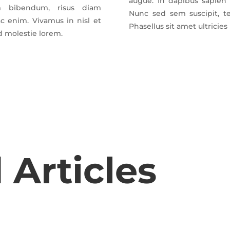
augue. In dapibus sapien 
um bibendum, risus diam
Nunc sed sem suscipit, te
c enim. Vivamus in nisl et
Phasellus sit amet ultricies 
 molestie lorem.
 Articles