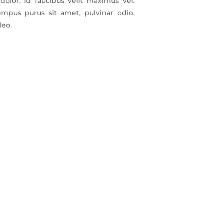
dolor, id faucibus velit maximus vel.
mpus purus sit amet, pulvinar odio.
leo.